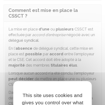
Comment est mise en place la
CSSCT ?
La mise en place
d'une
ou
plusieurs
CSSCT est
effectuée par
accord d'entreprise
négocié avec un
délégué syndical
.
En l'
absence
de délégué syndical, cette mise en
place est
possible
par
accord
entre l'employeur
et le
CSE
. Cet accord doit être adopté à la
majorité
des membres
titulaires élus
.
Lorsque aucun accord n'a été conclu, l'employeur
peut décider
de mettre en place une ou plusieurs
CSSCT.
Dans ce cas, le
règlement intérieur
du CSE
This site uses cookies and
détermine les
conditions
de mise en place de la
gives you control over what
CSSCT (nombre de membres, missions,