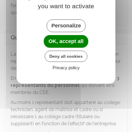
fonctionnement et moyens alloués, formations
you want to activate
spécifiques).
Personalize
Qui sont les membres de la CSSCT ?
OK, accept all
La CSSCT est
présidée
par
l'employeur
ou son
Deny all cookies
représentant (personne ayant délégation, directeur
Privacy policy
des ressources humaines, directeur adjoint, etc.).
En plus de l'employeur, elle compte au minimum
3
représentants du personnel
qui doivent être
membres du
CSE
.
Au moins 1 représentant doit appartenir au
collège
technicien, agent de maitrise et cadre ou si
nécessaire 1 au collège cadre (titulaire ou
suppléant) en fonction de l'effectif de l'entreprise.