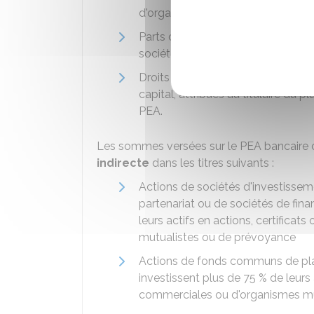
d'organismes mutualistes ou de 
Parts de
SARL
ou de sociétés doté
sociétés coopératives
Droits préférentiels de souscript
capital, attribués au titulaire du pl
PEA.
Les sommes versées sur le PEA bancaire o
indirecte
dans les titres suivants :
Actions de sociétés d'investisseme
partenariat ou de sociétés de fina
leurs actifs en actions, certifica
mutualistes ou de prévoyance
Actions de fonds communs de pla
investissent plus de
75 %
de leurs 
commerciales ou d'organismes mu