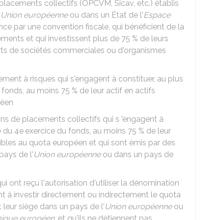
placements collectifs (
OPCVM
,
Sicav
, etc.) établis
'
Union européenne
ou dans un État de l'
Espace
ance par une convention fiscale, qui bénéficient de la
ments et qui investissent plus de
75 %
de leurs
parts de sociétés commerciales ou d'organismes
ent à risques qui s'engagent à constituer, au plus
u fonds, au moins
75 %
de leur actif en actifs
péen
s de placements collectifs qui s 'engagent à
e du 4e
exercice du fonds, au moins
75 %
de leur
igibles au quota européen et qui sont émis par des
pays de l'
Union européenne
ou dans un pays de
ui ont reçu l'autorisation d'utiliser la dénomination
ent à investir directement ou indirectement le quota
leur siège dans un pays de l'
Union européenne
ou
ique européen
, et qu'ils ne détiennent pas