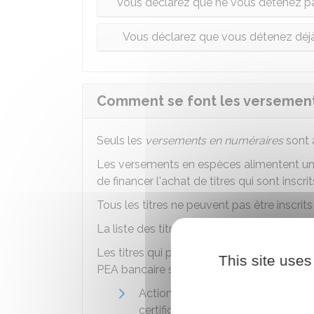
Vous déclarez que ne vous détenez pa
Vous déclarez que vous détenez déjà
Comment se font les versements
Seuls les
versements en numéraires
sont 
Les versements en espèces alimentent u
de financer l'achat de titres qui sont inscri
Tous les titres ne peuvent pas être inscrit
La liste des titres qui peuvent être inscrits 
Les titres qui peuvent être
directement
a
This site uses
PEA bancaire sont les suivants :
Actions (sauf actions de préférenc
certificats coopératifs d'investisse