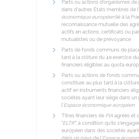
Parts ou actions d'organismes de 
dans d'autres États membres de l
économique européen
lié à la Fr
reconnaissance mutuelle des agré
actifs en actions, certificats ou 
mutualistes ou de prévoyance
Parts de fonds communs de placem
tard à la clôture du 4e
exercice d
financiers éligibles au quota euro
Parts ou actions de fonds commun
constituer, au plus tard à la clôtur
actif en instruments financiers él
sociétés ayant leur siège dans un 
l'
Espace économique européen
Titres financiers de
FIA
agréés et q
"
ELTIF
", à condition qu'ils s'engag
européen dans des sociétés ayant 
dans un pays de l'
Espace économ