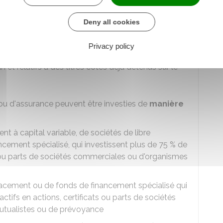
prévoyance
Deny all cookies
es d'un statut équivalent, et titres de capital de
Privacy policy
ion émis dans le cadre d'une augmentation de
an et relatifs à des titres cotés déjà détenus sur le
u d'assurance peuvent être investies de
manière
nt à capital variable, de sociétés de libre
ncement spécialisé, qui investissent plus de
75 %
de
ts ou parts de sociétés commerciales ou d'organismes
cement ou de fonds de financement spécialisé qui
actifs en actions, certificats ou parts de sociétés
tualistes ou de prévoyance