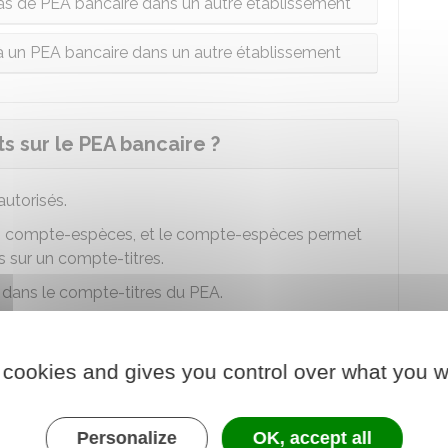
s de PEA bancaire dans un autre établissement
 un PEA bancaire dans un autre établissement
 sur le PEA bancaire ?
autorisés.
n compte-espèces, et le compte-espèces permet
ts sur un compte-titres.
s dans le compte-titres du PEA.
dans le PEA est fixée par la loi.
chetés par le compte espèces et inscrits sur le
 cookies and gives you control over what you w
e), certificats d'investissement de sociétés,
Personalize
OK, accept all
ment, certificats mutualistes et certificats paritaires