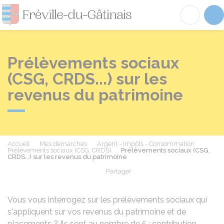
Fréville-du-Gâtinai
Acc
Prélèvements sociaux
(CSG, CRDS...) sur les
revenus du patrimoine
Accueil
Mes démarches
Argent - Impôts - Consommation
Prélèvements sociaux (CSG, CRDS)
Prélèvements sociaux (CSG,
CRDS...) sur les revenus du patrimoine
Partager
Partager sur Facebook
Partager sur X - Twit
Partager sur
Par
Vous vous interrogez sur les prélèvements sociaux qui
s'appliquent sur vos revenus du patrimoine et de
placements ? Ils sont au nombre de 5 : contribution