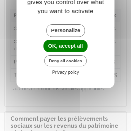
gives you control over what
you want to activate
Prélèvements sociaux
Taux
Contribution sociale généralisée (CSG)
9,2 %
Personalize
Contribution au remboursement de la
0,5 %
OK, accept all
dette sociale (CRDS)
Deny all cookies
Prélèvement de solidarité
7,5 %
Privacy policy
TOTAL
17,2 %
Taux des contributions sociales applicables
Comment payer les prélèvements
sociaux sur les revenus du patrimoine