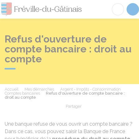
Fréville-du-Gâtinai
Acc
Refus d'ouverture de
compte bancaire : droit au
compte
Accueil
Mes démarches
Argent - Impôts - Consommation
Comptes bancaires
Refus d'ouverture de compte bancaire :
droit au compte
Partager
Partager sur Facebook
Partager sur X - Twit
Partager sur
Par
Une banque refuse de vous ouvrir un compte bancaire ?
Dans ce cas, vous pouvez saisir la Banque de France
pour bénéficier de la
procédure du droit au compte
.