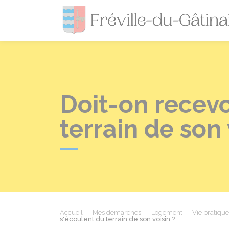
Doit-on recevo
terrain de son 
Accueil
Mes démarches
Logement
Vie pratiqu
s'écoulent du terrain de son voisin ?