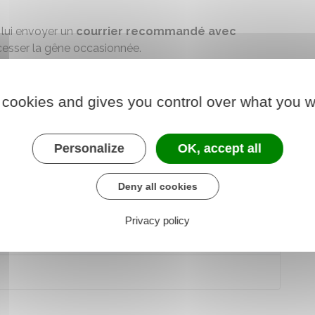
 lui envoyer un
courrier recommandé avec
esser la gêne occasionnée.
es persistent, vous avez la possibilité de
recourir à
un
u à un
médiateur
(démarche payante) ou à une
 cookies and gives you control over what you w
vec recours à un avocat) pour
trouver une solution
oir faire, par la suite, un
recours auprès du
Personalize
OK, accept all
le versement de
dommages et intérêts
Deny all cookies
.
Privacy policy