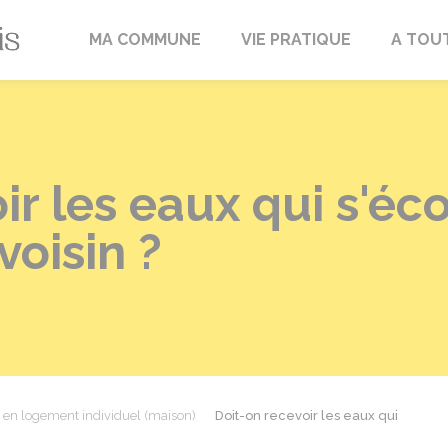
Fréville-du-Gâtinais
MA COMMUNE
VIE PRATIQUE
A TOU
ir les eaux qui s'éc
voisin ?
e en logement individuel (maison)
Doit-on recevoir les eaux qui