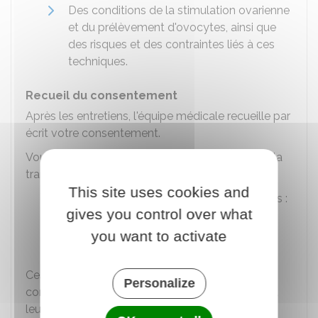
Des conditions de la stimulation ovarienne
et du prélèvement d'ovocytes, ainsi que
des risques et des contraintes liés à ces
techniques.
Recueil du consentement
Après les entretiens, l'équipe médicale recueille par
écrit votre consentement.
Vous donnez votre accord, pour chaque don, à la
transmission de :
This site uses cookies and
Vos données non identifiantes (exemples :
gives you control over what
âge, caractère physique)
you want to activate
Votre identité.
Ces données pourront uniquement être
Personalize
communiquées aux personnes nées de ce don à
leur majorité, si elles en font la demande.