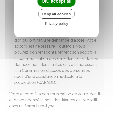
OK, accept all
À noter
Deny all cookies
er
Lorsque le don a été fait
avant le 1
septembre 2022
, votre identité et vos
Privacy policy
données non identifiantes ne sont pas
communiquées aux personnes issues de ce
don qui ont fait une demande d'accès. Votre
accord est nécessaire. Toutefois, vous
pouvez donner spontanément son accord à
la communication de votre identité et de vos
données non identifiantes en vous adressant
à la
Commission d'accès des personnes
nées d'une assistance médicale à la
procréation (CAPADD)
.
Votre accord à la communication de votre identité
et de vos données non identifiantes est recueilli
dans un
formulaire-type
.