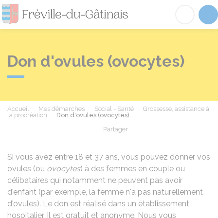
Fréville-du-Gâtinai
Acc
Don d'ovules (ovocytes)
Accueil
Mes démarches
Social - Santé
Grossesse, assistance à
la procréation
Don d'ovules (ovocytes)
Partager
Partager sur Facebook
Partager sur X - Twit
Partager sur
Par
Si vous avez entre 18 et 37 ans, vous pouvez donner vos
ovules (ou
ovocytes
) à des femmes en couple ou
célibataires qui notamment ne peuvent pas avoir
d'enfant (par exemple, la femme n'a pas naturellement
d'ovules). Le don est réalisé dans un établissement
hospitalier. Il est gratuit et anonyme. Nous vous