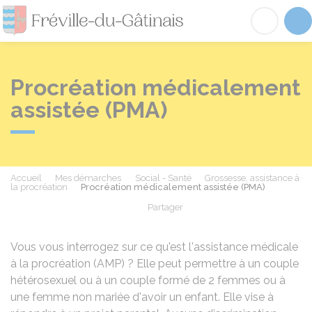
Fréville-du-Gâtinai
Acc
Procréation médicalement
assistée (PMA)
Accueil
Mes démarches
Social - Santé
Grossesse, assistance à
la procréation
Procréation médicalement assistée (PMA)
Partager
Partager sur Facebook
Partager sur X - Twit
Partager sur
Par
Vous vous interrogez sur ce qu'est l'assistance médicale
à la procréation (AMP) ? Elle peut permettre à un couple
hétérosexuel ou à un couple formé de 2 femmes ou à
une femme non mariée d'avoir un enfant. Elle vise à