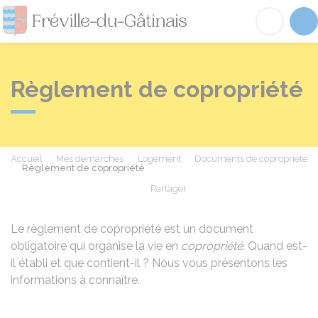
Fréville-du-Gâtinai
Acc
Règlement de copropriété
Accueil
Mes démarches
Logement
Documents de copropriété
Règlement de copropriété
Partager
Partager sur Facebook
Partager sur X - Twit
Partager sur
Par
Le règlement de copropriété est un document
obligatoire qui organise la vie en
copropriété
. Quand est-
il établi et que contient-il ? Nous vous présentons les
informations à connaître.