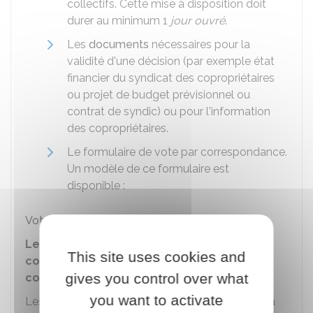
collectifs. Cette mise à disposition doit
durer au minimum 1
jour ouvré
.
Les
documents
nécessaires pour la
validité d'une décision (par exemple état
financier du syndicat des copropriétaires
ou projet de budget prévisionnel ou
contrat de syndic) ou pour l'information
des copropriétaires.
Le formulaire de vote par correspondance.
Un modèle de ce formulaire est
disponible :
Vote par correspondance d'un copropriétaire
Les devis doivent-ils être joints à la
This site uses cookies and
convocation d'un assemblée générale de
gives you control over what
copropriété ?
you want to activate
Les devis doivent obligatoirement être joints à la