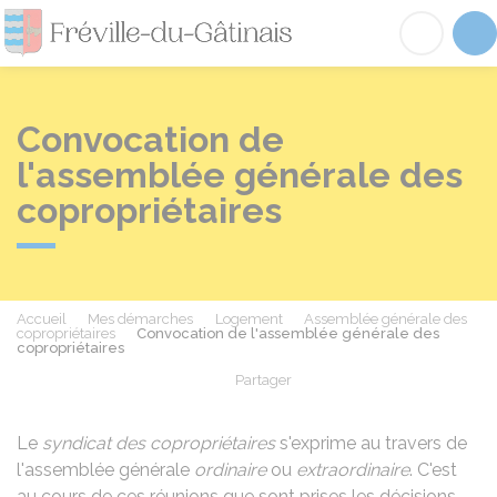
Fréville-du-Gâtinai
Acc
Convocation de
l'assemblée générale des
copropriétaires
Accueil
Mes démarches
Logement
Assemblée générale des
copropriétaires
Convocation de l'assemblée générale des
copropriétaires
Partager
Partager sur Facebook
Partager sur X - Twit
Partager sur
Par
Le
syndicat des copropriétaires
s'exprime au travers de
l'assemblée générale
ordinaire
ou
extraordinaire
. C'est
au cours de ces réunions que sont prises les décisions