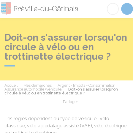
Fréville-du-Gâtinai
Acc
Doit-on s'assurer lorsqu'on
circule à vélo ou en
trottinette électrique ?
Accueil
Mes démarches
Argent - Impôts - Consommation
Assurance automobile (véhicule)
Doit-on s'assurer lorsqu'on
circule à vélo ou en trottinette électrique ?
Partager
Partager sur Facebook
Partager sur X - Twit
Partager sur
Par
Les règles dépendent du type de véhicule : vélo
classique, vélo à pédalage assisté (VAE), vélo électrique
ou trottinette électrique.