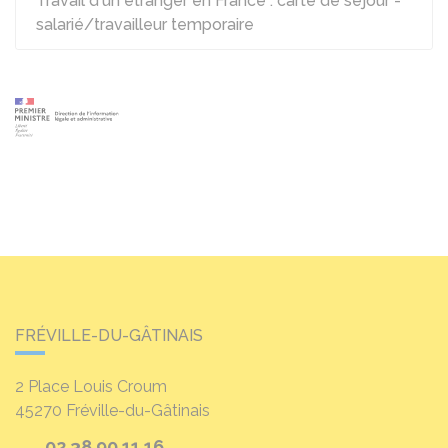
Travail d'un étranger en France : carte de séjour -
salarié/travailleur temporaire
FRÉVILLE-DU-GÂTINAIS
2 Place Louis Croum
45270
Fréville-du-Gâtinais
02 38 90 11 16