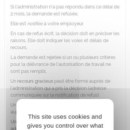
Si l'administration n'a pas répondu dans ce délai de
2 mois, la demande est refusée.
Elle est
notifiée
à votre employeur.
En cas de refus écrit, la décision doit en préciser les
raisons. Elle doit indiquer les voies et délais de
recours.
La demande est rejetée si un ou plusieurs critères
pour la délivrance de l'autorisation de travail ne
sont pas remplis.
Un
recours gracieux
peut être formé auprès de
l'administration qui a pris la décision (adresse
communiquée sur la notification de refus).
Un recours hiérarchique peut aussi être présenté
auprès du ministre de l'intérieur.
This site uses cookies and
Un recours en annulation devant le tribunal
gives you control over what
administratif
est aussi possible. Pour être