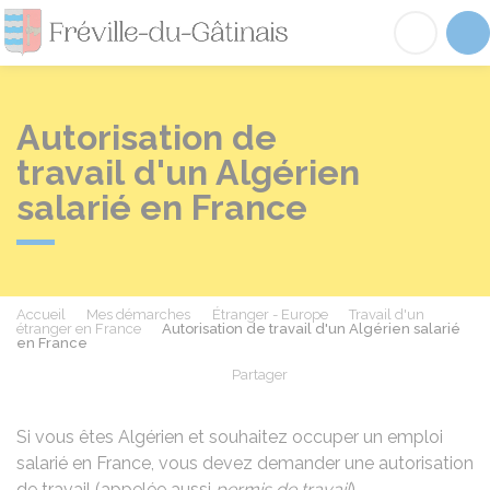
Fréville-du-Gâtinai
Acc
Autorisation de
travail d'un Algérien
salarié en France
Accueil
Mes démarches
Étranger - Europe
Travail d'un
étranger en France
Autorisation de travail d'un Algérien salarié
en France
Partager
Partager sur Facebook
Partager sur X - Twit
Partager sur
Par
Si vous êtes Algérien et souhaitez occuper un emploi
salarié en France, vous devez demander une autorisation
de travail (appelée aussi
permis de travail
).