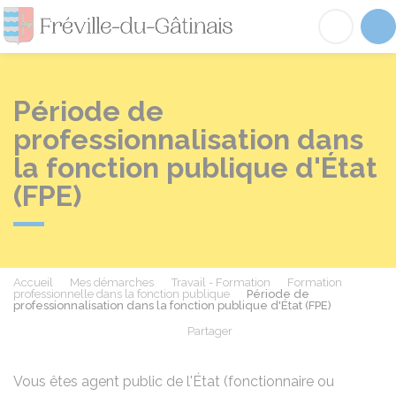
Fréville-du-Gâtinai
Acc
Période de
professionnalisation dans
la fonction publique d'État
(FPE)
Accueil
Mes démarches
Travail - Formation
Formation
professionnelle dans la fonction publique
Période de
professionnalisation dans la fonction publique d'État (FPE)
Partager
Partager sur Facebook
Partager sur X - Twit
Partager sur
Par
Vous êtes agent public de l'État (fonctionnaire ou