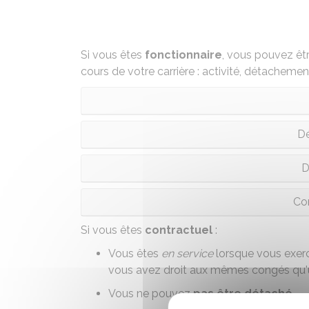
Si vous êtes
fonctionnaire
, vous pouvez êtr
cours de votre carrière : activité, détachement
D
D
Co
Si vous êtes
contractuel
:
Vous êtes
en service
lorsque vous exerc
vous avez droit aux mêmes congés qu'un 
Vous ne pouvez
pas être détaché
.