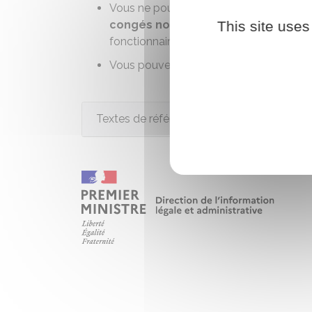
Vous ne pouvez
pas
non plus
être pla
This site uses
congés non rémunérés pour des mo
fonctionnaire peut bénéficier d'une dispo
Vous pouvez bénéficier du
congé paren
Textes de référence