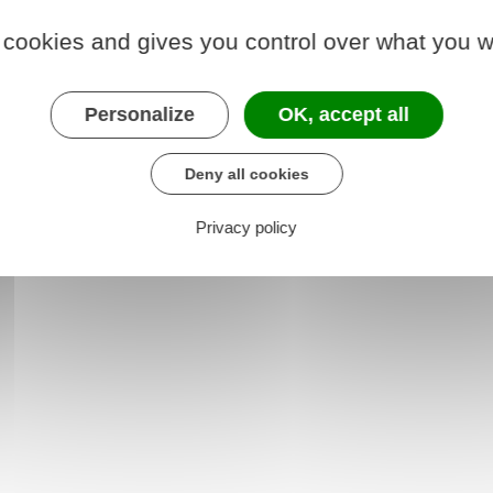
cé en disponibilité
, mais vous pouvez bénéficier de
 cookies and gives you control over what you w
tifs identiques
aux motifs pour lesquels un
nibilité.
tal
.
Personalize
OK, accept all
Deny all cookies
Privacy policy