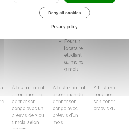
du bail et le classement du
logement indiqué sur le
DPE
Deny all cookies
e
Au moins 3 ans
Au moins
De 1 à 10 mois
Privacy policy
oit
1 an
maximum
s
Pour un
locataire
étudiant,
au moins
9 mois
 à
À tout moment,
À tout moment,
À tout moment, 
à condition de
à condition de
condition de do
gé
donner
son
donner
son
son congé avec
congé avec un
congé avec
préavis d'un moi
préavis de 3 ou
préavis d'un
1 mois, selon
mois