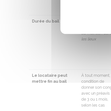
Durée du bail
Indéterminée. L
locataire a un
dr
au maintien dan
les lieux
Le locataire peut
À tout moment,
mettre fin au bail
condition de
donner
son con
avec un préavis
de 3 ou 1 mois,
selon les cas