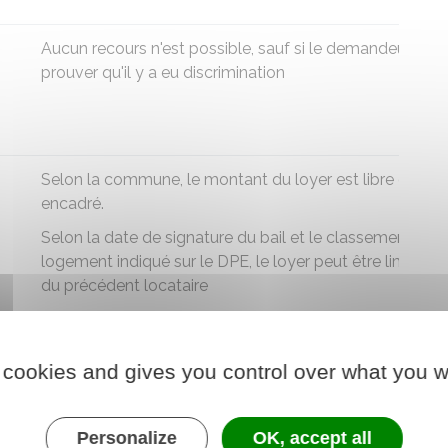
Aucun recours n'est possible, sauf si le demandeur peu
prouver qu'il y a eu
discrimination
)
Selon la commune, le montant du loyer est
libre ou
encadré
.
Selon la date de signature du bail et le classement du
logement indiqué sur le
DPE
, le loyer peut être limité à 
du précédent locataire
sé
Si le bail le prévoit, le
loyer peut
Le loyer ne peut
être révisé chaque année
.
être révisé en co
 cookies and gives you control over what you w
de bail
Mais la révision du loyer peut être
interdite, selon la date de signature
Personalize
OK, accept all