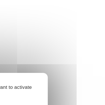
t
celui
 pas
urs
ant to activate