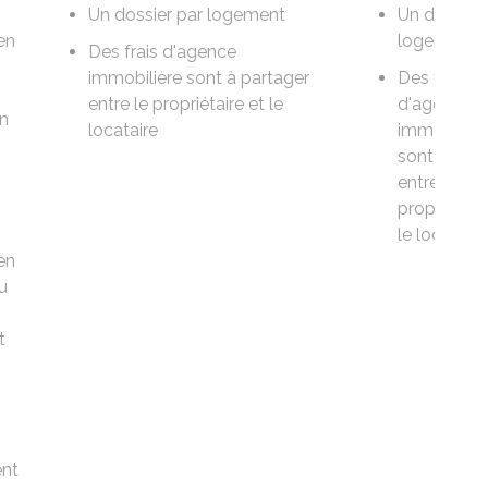
Un dossier
par logement
Un dossier 
en
logement
Des
frais d'agence
immobilière
sont à partager
Des
frais
entre le propriétaire et le
d'agence
un
locataire
immobilièr
sont à part
entre le
propriétaire
le locataire
en
u
t
nt