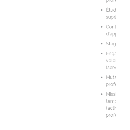
professionn
Études
supérieure
Contrat
d'apprenti
Stage
Engageme
volontaire
(service ci
Mutation
professionn
Mission
temporaire
(activité
professionn