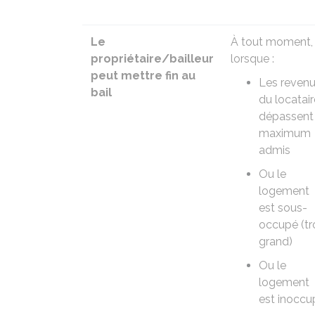
Le
À tout moment,
propriétaire/bailleur
lorsque :
peut mettre fin au
Les reven
bail
du locatair
dépassent 
maximum
admis
Ou le
logement
est sous-
occupé (tr
grand)
Ou le
logement
est inoccu