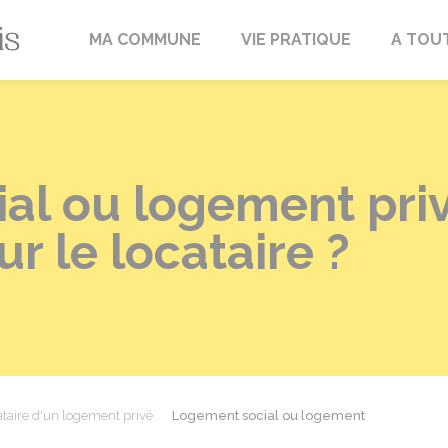
Fréville-du-Gâtinais
MA COMMUNE
VIE PRATIQUE
A TOU
l ou logement priv
r le locataire ?
ataire d'un logement privé
Logement social ou logement