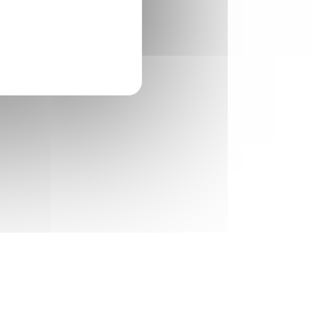
à
nner
 un
s