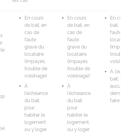
les cas
En cours
En cours
En cours d
de bail
, en
de bail
, en
bail, en ca
cas de
cas de
faute grav
us
faute
faute
locataire
e
grave du
grave du
(impayés,
le
locataire
locataire
trouble de
(impayés,
(impayés,
voisinage)
trouble de
trouble de
À
l'échéan
voisinage)
voisinage)
bail, sans
À
À
aucune
l'échéance
l'échéance
démarche 
op
du bail
,
du bail
,
faire
pour
pour
habiter le
habiter le
logement
logement,
pé
ou y loger
ou y loger