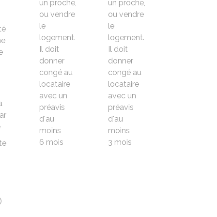
un proche,
un proche,
ou vendre
ou vendre
le
le
té
logement.
logement.
ne
Il doit
Il doit
e
donner
donner
congé au
congé au
locataire
locataire
avec un
avec un
a
préavis
préavis
ar
d'au
d'au
e
moins
moins
6 mois
3 mois
te
)