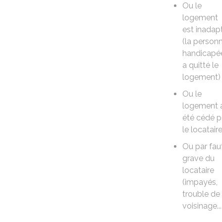
Ou le
logement
est inadap
(la person
handicapé
a quitté le
logement)
Ou le
logement 
été cédé p
le locatair
Ou par fau
grave du
locataire
(impayés,
trouble de
voisinage...