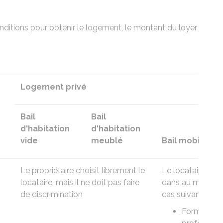
nditions pour obtenir le logement, le montant du loyer
Logement privé
Bail
Bail
d'habitation
d'habitation
vide
meublé
Bail mobilité
Le propriétaire choisit librement le
Le locataire doit
locataire, mais il ne doit pas faire
dans
au moins 1
de
discrimination
cas suivants
:
Formation