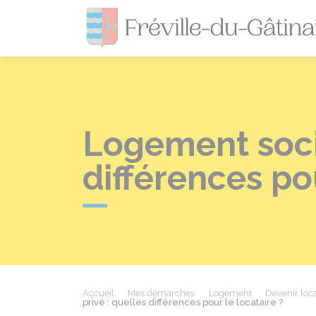
Logement socia
différences pou
Accueil
Mes démarches
Logement
Devenir loc
privé : quelles différences pour le locataire ?