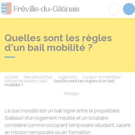
Fréville-du-Gâtinai
Acc
Quelles sont les règles
d'un bail mobilité ?
Accueil
Mes démarches
Logement
Location immobilière :
contrat de location (bail)
Quelles sont les règles d'un bail
mobilité ?
Partager
Partager sur Facebook
Partager sur X - Twit
Partager sur
Par
Le
bail mobilité
est un bail signé entre le propriétaire
(bailleur) d'un logement meublé et un locataire
considéré comme occupant temporaire (étudiant, salarié
en mission temporaire ou en formation