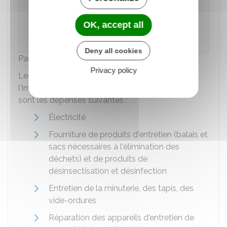
locataire lui-même (chaque locataire doit
souscrire un abonnement auprès d'une
OK, accept all
entreprise distributrice).
Deny all cookies
Parties communes intérieures
Privacy policy
Les dépenses liées aux parties communes de
l'immeuble, et récupérables auprès du locataire,
sont les dépenses suivantes :
Électricité
Fourniture de produits d'entretien (balais et
sacs nécessaires à l'élimination des
déchets) et de produits de
désinsectisation et désinfection
Entretien de la minuterie, des tapis, des
vide-ordures
Réparation des appareils d'entretien de