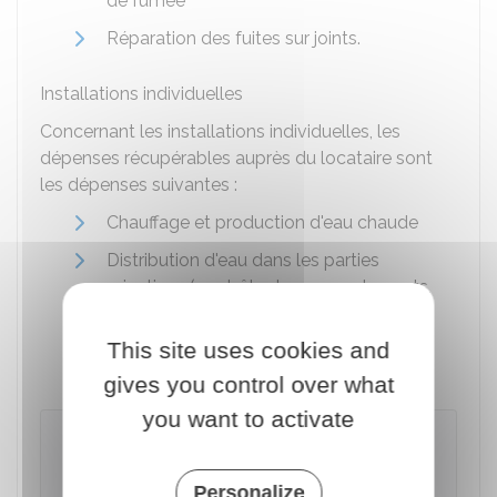
de fumée
Réparation des fuites sur joints.
Installations individuelles
Concernant les installations individuelles, les
dépenses récupérables auprès du locataire sont
les dépenses suivantes :
Chauffage et production d'eau chaude
Distribution d'eau dans les parties
privatives (contrôle des raccordements,
réglage de débit et températures,
dépannage, remplacement des joints
This site uses cookies and
cloches des chasses d'eau).
gives you control over what
you want to activate
À savoir
L'électricité utilisée par le locataire dans le
Personalize
logement loué doit être payée par le