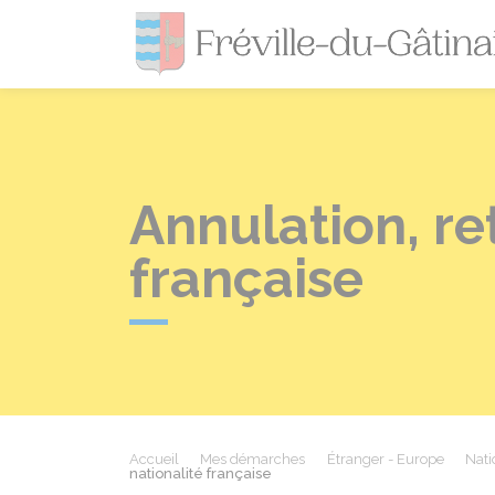
Annulation, re
française
Accueil
Mes démarches
Étranger - Europe
Nati
nationalité française