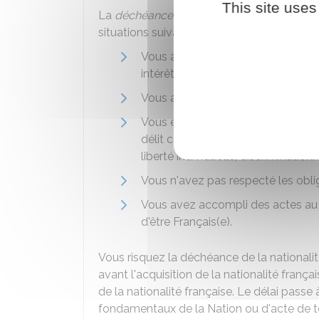
This site uses
La
déchéance
de la nationalité française 
situations suivantes :
Vous avez été condamné pour u
intérêts fondamentaux de la Nati
Vous avez été condamné pour un c
Vous exercez une fonction publiq
délit constituant une atteinte à l'
liberté individuelle, discrimination.
Vous n'avez pas respecté les obli
Vous avez accompli des actes au pr
d'être Français(e).
Vous risquez la déchéance de la nationali
avant l'acquisition de la nationalité françai
de la nationalité française. Le délai passe 
fondamentaux de la Nation ou d'acte de t