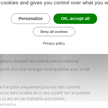
 cookies and gives you control over what you w
peut être décidée si vous êtes dans l'une des
Personalize
OK, accept all
n
crime
ou un
délit
constituant une atteinte aux
on
Deny all cookies
rime ou un délit constituant un
acte de terrorisme
ue et vous avez été condamné pour un crime ou un
Privacy policy
administration publique. Par exemple, atteinte à une
gations résultant du code du service national
ofit d'un État étranger, incompatibles avec le fait
té française uniquement pour les faits commis
se ou dans le délai de 10 ans à partir de l'acquisition
à 15 ans en cas d'atteinte aux intérêts
errorisme.