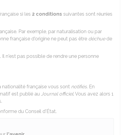
rançaise si les
2 conditions
suivantes sont réunies
rançaise. Par exemple, par naturalisation ou par
nne française d'origine ne peut pas être
déchue
de
. Il n'est pas possible de rendre une personne
a nationalité française vous sont
notifiés
. En
matif est publié au
Journal officiel
. Vous avez alors 1
.
conforme du Conseil d'État.
our
l'avenir
.