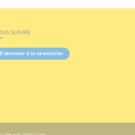
OUS SUIVRE
S'abonner à la newsletter
e créé avec Artifica One