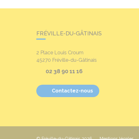
FRÉVILLE-DU-GÂTINAIS
2 Place Louis Croum
45270
Fréville-du-Gâtinais
02 38 90 11 16
Contactez-nous
© Fréville-du-Gâtinais 2026
Mentions légales