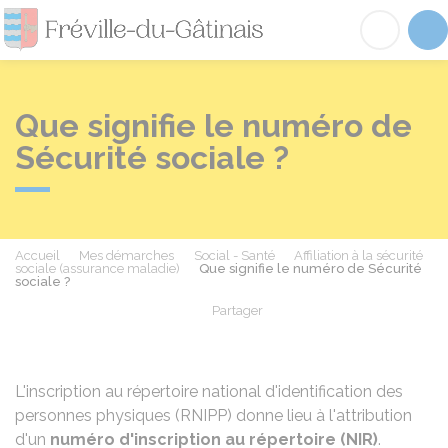
Fréville-du-Gâtinai
Acc
Que signifie le numéro de
Sécurité sociale ?
Accueil
Mes démarches
Social - Santé
Affiliation à la sécurité
sociale (assurance maladie)
Que signifie le numéro de Sécurité
sociale ?
Partager
Partager sur Facebook
Partager sur X - Twit
Partager sur
Par
L'inscription au répertoire national d'identification des
personnes physiques (RNIPP) donne lieu à l'attribution
d'un
numéro d'inscription au répertoire (NIR)
.