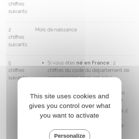
chiffres
suivants
2
Mois de naissance
chiffres
suivants
5
Si vous êtes
né en France
: 2
chiffres
chiffres du code du département de
suivants
naissance (ce code est celui
existant au moment de la
naissance), suivis des 3 chiffres du
This site uses cookies and
code commune officiel de l'
Insee
gives you control over what
Si vous êtes
né à l'étranger
: les 2
you want to activate
chiffres du code du département
sont remplacés par 99 et le code
commune par un code Insee du
Personalize