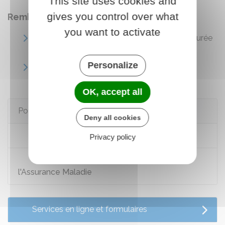
This site uses cookies and
gives you control over what
Remboursement à 100 %
you want to activate
Prise en charge d'une affection de longue durée
(ALD) par l'Assurance maladie
Personalize
Femme enceinte : prise en charge à 100 %
(Assurance maladie)
OK, accept all
Pour en savoir plus
Deny all cookies
Déclarer une grossesse (Cnam)
Privacy policy
Victime d'un accident ? Déclarez-le à
l'Assurance Maladie
Services en ligne et formulaires