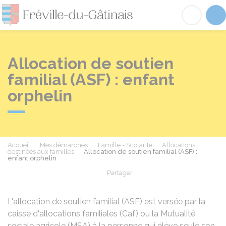
Fréville-du-Gâtinai
Acc
Allocation de soutien
familial (ASF) : enfant
orphelin
Accueil
Mes démarches
Famille - Scolarité
Allocations
destinées aux familles
Allocation de soutien familial (ASF) :
enfant orphelin
Partager
Partager sur Facebook
Partager sur X - Twit
Partager sur
Par
L'allocation de soutien familial (ASF) est versée par la
caisse d'allocations familiales (Caf) ou la Mutualité
sociale agricole (MSA) à la personne qui élève seule son