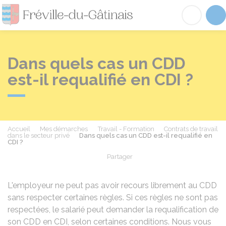
Fréville-du-Gâtinai
Acc
Dans quels cas un CDD
est-il requalifié en CDI ?
Accueil
Mes démarches
Travail - Formation
Contrats de travail
dans le secteur privé
Dans quels cas un CDD est-il requalifié en
CDI ?
Partager
Partager sur Facebook
Partager sur X - Twit
Partager sur
Par
L'employeur ne peut pas avoir recours librement au CDD
sans respecter certaines règles. Si ces règles ne sont pas
respectées, le salarié peut demander la requalification de
son
CDD
en
CDI
, selon certaines conditions. Nous vous