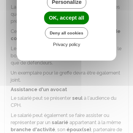
Personalize
La demande doit être
accompagnée
des pièces
que le salarié souhaite invoquer à l'appui de ses
OK, accept all
prétentions.
Ces pièces sont énumérées sur un
bordereau de
Deny all cookies
communication
de pièces qui lui est annexé.
Privacy policy
Le salarié doit déposer ou envoyer sa requête et le
bordereau au greffe
en
autant d'exemplaires
que de défendeurs.
Un exemplaire pour le greffe devra être également
joint.
Assistance d'un avocat
Le salarié peut se présenter
seul
à l'audience du
CPH.
Le salarié peut également se faire assister ou
représenter par un
salarié
appartenant à la même
branche d'activité
, son
époux(se)
, partenaire de