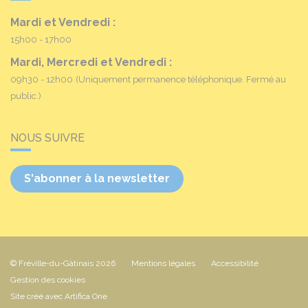
Mardi et Vendredi :
15h00 - 17h00
Mardi, Mercredi et Vendredi :
09h30 - 12h00
(Uniquement permanence téléphonique. Fermé au
public.)
NOUS SUIVRE
S'abonner à la newsletter
© Fréville-du-Gâtinais 2026
Mentions légales
Accessibilité
Gestion des cookies
Site créé avec Artifica One