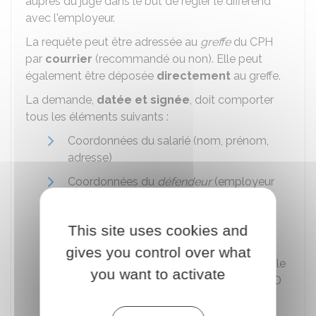
auprès du juge dans le but de régler le différend
avec l'employeur.
La requête peut être adressée au
greffe
du CPH
par
courrier
(recommandé ou non). Elle peut
également être déposée
directement
au greffe.
La demande,
datée et signée
, doit comporter
tous les éléments suivants :
Coordonnées du salarié (nom, prénom,
adresse)
Coordonnées du
défendeur
(employeur
contre qui la demande est réalisée)
Objet
de la demande
This site uses cookies and
Exposé sommaire
des motifs de la
gives you control over what
demande. Elle doit mentionner l'ensemble
you want to activate
des
prétentions
(requalification du CDD
en CDI)