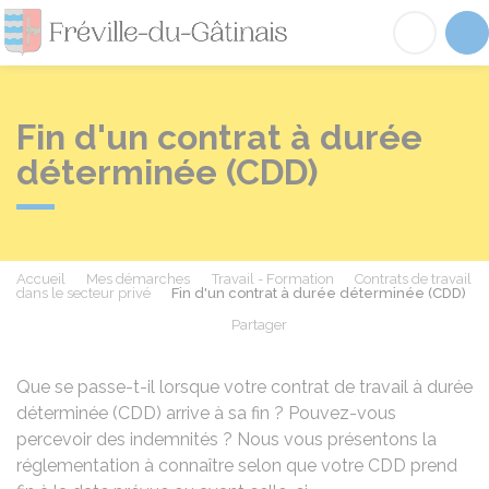
Fréville-du-Gâtinai
Acc
Fin d'un contrat à durée
déterminée (CDD)
Accueil
Mes démarches
Travail - Formation
Contrats de travail
dans le secteur privé
Fin d'un contrat à durée déterminée (CDD)
Partager
Partager sur Facebook
Partager sur X - Twit
Partager sur
Par
Que se passe-t-il lorsque votre contrat de travail à durée
déterminée (CDD) arrive à sa fin ? Pouvez-vous
percevoir des indemnités ? Nous vous présentons la
réglementation à connaître selon que votre CDD prend