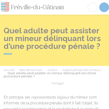
Fréville-du-Gâtinai
Acc
Quel adulte peut assister
un mineur délinquant lors
d’une procédure pénale ?
Accueil
Mes démarches
Justice
Justice pénale des mineurs
Quel adulte peut assister un mineur délinquant lors d’une
procédure pénale ?
Partager
Partager sur Facebook
Partager sur X - Twit
Partager sur
Par
En principe, les
représentants légaux
du mineur sont
informés de la procédure pénale dont il fait l'objet. Ils
peuvent l'accompagner et le soutenir tout au long de