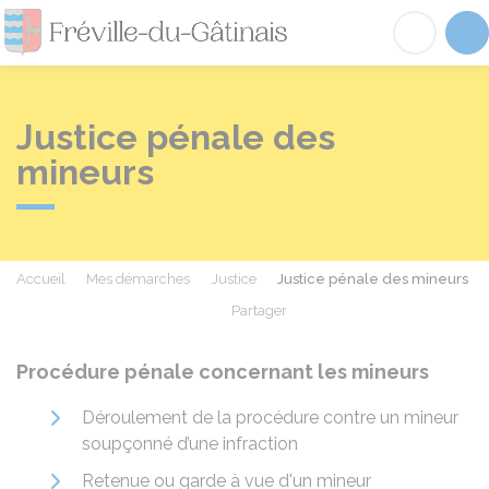
Fréville-du-Gâtinai
Acc
Justice pénale des
mineurs
Accueil
Mes démarches
Justice
Justice pénale des mineurs
Partager
Partager sur Facebook
Partager sur X - Twit
Partager sur
Par
Procédure pénale concernant les mineurs
Déroulement de la procédure contre un mineur
soupçonné d’une infraction
Retenue ou garde à vue d'un mineur