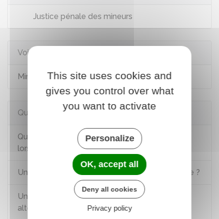
Justice pénale des mineurs
Voir aussi
This site uses cookies and
Mineur victime
gives you control over what
you want to activate
Questions ? Réponses !
Quel adulte peut assister un mineur délinquant
Personalize
lors d’une procédure pénale ?
OK, accept all
Un mineur peut-il faire l'objet d'une audition libre ?
Deny all cookies
Un mineur peut-il faire l’objet d’une mesure
alternative à un procès pénal ?
Privacy policy