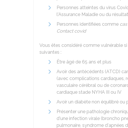
Personnes atteintes du virus Covi
l'Assurance Maladie ou du résulta
Personnes identifiées comme
cas
Contact covid
Vous êtes considéré comme vulnérable si 
suivantes :
Être âgé de 65 ans et plus
Avoir des antécédents (ATCD) card
(avec complications cardiaques, r
vasculaire cérébral ou de coronaro
cardiaque stade NYHA III ou IV
Avoir un diabète non équilibré ou
Présenter une pathologie chroniqu
d'une infection virale (broncho p
pulmonaire, syndrome d'apnées 