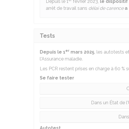
er
Depuis le 1
février 2023,
le dispositi
arrêt de travail sans
délai de carence
a
Tests
er
Depuis le 1
mars 2025
, les autotests 
l'Assurance maladie.
Les PCR restent prises en charge à
60 %
s
Se faire tester
C
Dans un État de l
Dans
Autotest