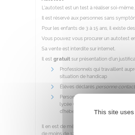
L'autotest est un test à réaliser soi-même, 
Il est réservé aux personnes sans symptô
Pour les enfants de 3 à 15 ans, il existe 
Vous pouvez vous procurer un autotest e
Sa vente est interdite sur internet.
Il est
gratuit
sur présentation d'un justific
Professionnels qui travaillent au
situation de handicap
Élèves déclarés
personne contact
Personnels de l'Éducation national
lycée (établissements du premier 
d'hébergement, d'accueil et d'acti
This site uses
Il en est de même pour les personnes-co
de moins de 12 ans qui ne souhaitent pas