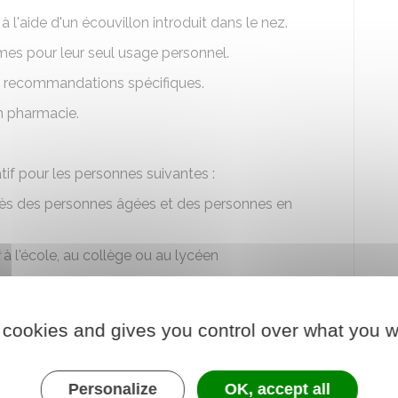
à l'aide d'un écouvillon introduit dans le nez.
mes pour leur seul usage personnel.
des recommandations spécifiques.
n pharmacie.
atif pour les personnes suivantes :
près des personnes âgées et des personnes en
à l'école, au collège ou au lycéen
e exerçant en école maternelle, primaire, collège et
et du second degré) et dans les services
vités périscolaires associés
 cookies and gives you control over what you w
ntacts ayant un schéma vaccinal complet ou âgées
Personalize
OK, accept all
 effectuer un examen de détection de la Covid (PCR