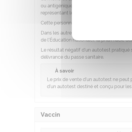
ou antigénique). Un document ou une décla
représentant légal attestant de ce statut 
Cette personne ou élève contact a droit à 
Dans les autres cas (par exemple, profes
de l'Éducation nationale), la pharmacie dé
Le résultat négatif d'un autotest pratiqu
délivrance du passe sanitaire.
À savoir
Le prix de vente d'un autotest ne peut
d'un autotest destiné et conçu pour le
Vaccin