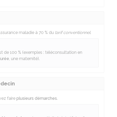
'Assurance maladie à
70 %
du
tarif conventionnel
.
st de
100 %
(exemples : téléconsultation en
durée
, une maternité).
édecin
vez faire
plusieurs démarches
.