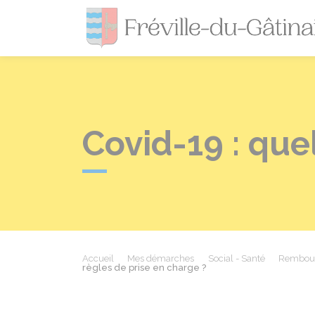
Covid-19 : que
Accueil
Mes démarches
Social - Santé
Rembours
règles de prise en charge ?