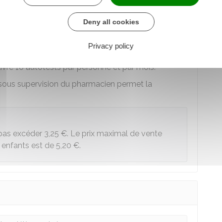
ration sur l'honneur du patient ou de son
est nécessaire.
Deny all cookies
un autotest gratuit.
Privacy policy
sionnels auprès des personnes âgées ou personnels
livre 10 autotests par personne et par mois.
é sous supervision du pharmacien permet la
 pas excéder
3,25 €
. Le prix maximal de vente
s enfants est de
5,20 €
.