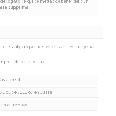
f dérogatoire
qui permettait de bénéficier d'un
 été supprimé
.
et tests antigéniquesne sont plus pris en charge par
ur prescription médicale.
as général
'UE ou de l'EEE ou en Suisse
 un autre pays