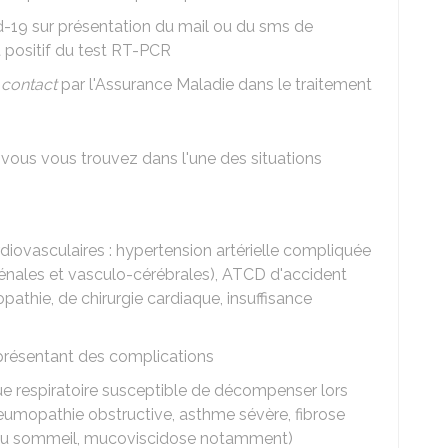
d-19 sur présentation du mail ou du sms de
t positif du test RT-PCR
 contact
par l'Assurance Maladie dans le traitement
vous vous trouvez dans l'une des situations
iovasculaires : hypertension artérielle compliquée
énales et vasculo-cérébrales), ATCD d'accident
pathie, de chirurgie cardiaque, insuffisance
 présentant des complications
e respiratoire susceptible de décompenser lors
neumopathie obstructive, asthme sévère, fibrose
du sommeil, mucoviscidose notamment)