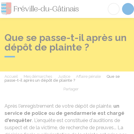
Fréville-du-Gâtinai
Acc
Que se passe-t-il après un
dépôt de plainte ?
Accueil
Mes démarches
Justice
Affaire pénale
Que se
passe-t-il après un dépôt de plainte ?
Partager
Partager sur Facebook
Partager sur X - Twit
Partager sur
Par
Après l'enregistrement de votre dépôt de plainte,
un
service de police ou de gendarmerie est chargé
d'enquêter
. L'enquête est constituée d'auditions de
suspect et de la victime, de recherche de preuves... La