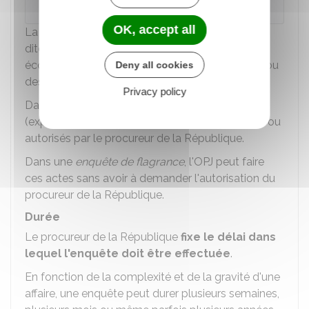
numéro de téléphone.
OK, accept all
La police judiciaire peut procéder à des mesures
dites
"
de surveillance secrète
"
comme des
écoutes téléphonique, une surveillance visuelle ou
Deny all cookies
des techniques de géolocalisation.
Privacy policy
Dans une
enquête préliminaire
, certains actes
(expertises, examens ...) doivent être demandés ou
autorisés par le procureur de la République.
Dans une
enquête de flagrance
, l'OPJ peut faire
ces actes sans avoir à demander l'autorisation du
procureur de la République.
Durée
Le procureur de la République
fixe le délai dans
lequel l'enquête doit être effectuée
.
En fonction de la complexité et de la gravité d'une
affaire, une enquête peut durer plusieurs semaines,