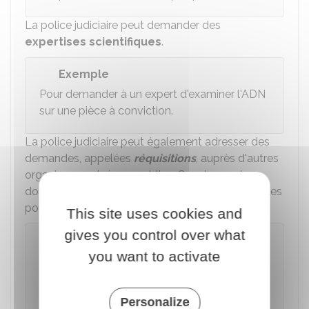
La police judiciaire peut demander des
expertises scientifiques
.
Exemple
Pour demander à un expert d'examiner l'ADN
sur une pièce à conviction.
La police judiciaire peut également adresser des
demandes, appelées
réquisitions
, auprès d'autres
organismes privés ou publics. Ces demandes
doivent permettre d'obtenir des informations utiles
pour l'enquête.
This site uses cookies and
gives you control over what
Exemple
you want to activate
Adresser une réquisition à un opérateur
téléphonique pour obtenir le relevé des
appels téléphoniques émis ou reçus sur un
Personalize