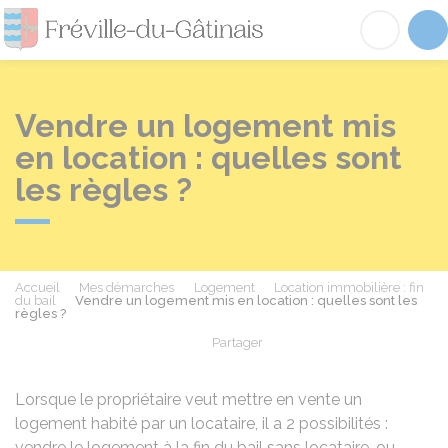
Fréville-du-Gâtinai
Acc
Vendre un logement mis
en location : quelles sont
les règles ?
Accueil
Mes démarches
Logement
Location immobilière : fin
du bail
Vendre un logement mis en location : quelles sont les
règles ?
Partager
Partager sur Facebook
Partager sur X - Twit
Partager sur
Par
Lorsque le propriétaire veut mettre en vente un
logement habité par un locataire, il a 2 possibilités :
vendre le logement à la fin du bail sans locataire, ou