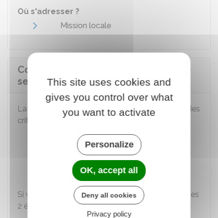
Où s'adresser ?
Mission locale
Comment se fait la sélection pour le
service militaire volontaire ?
This site uses cookies and
gives you control over what
La sélection des volontaires se fait en fonction des
you want to activate
critères suivants :
Visite médicale
Personalize
Motivation
Filière choisie par le candidat.
OK, accept all
Si vous êtes présélectionné, vous devez passer les
Deny all cookies
2 étapes suivantes :
Privacy policy