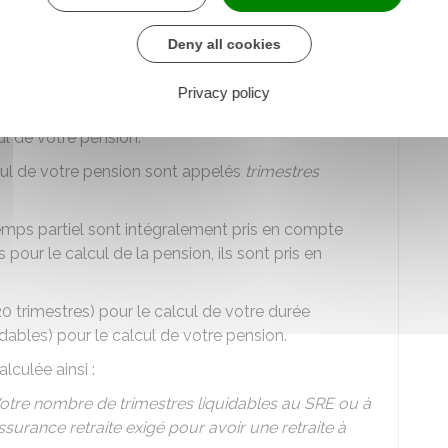
Deny all cookies
 SRE ou de la CNRACL dépend de votre dernier
 au moins 6 mois
Privacy policy
imestres d'assurance retraite validés par le SRE ou
l de votre pension.
cul de votre pension sont appelés
trimestres
emps partiel sont intégralement pris en compte
pour le calcul de la pension, ils sont pris en
 trimestres) pour le calcul de votre durée
dables) pour le calcul de votre pension.
lculée ainsi :
otre nombre de trimestres liquidables au SRE ou à
urance retraite exigé pour avoir une retraite à