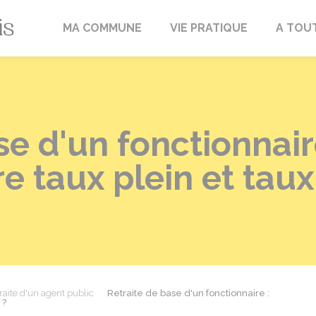
Fréville-du-Gâtinais
MA COMMUNE
VIE PRATIQUE
A TOU
se d'un fonctionnair
re taux plein et ta
raite d'un agent public
Retraite de base d'un fonctionnaire :
 ?