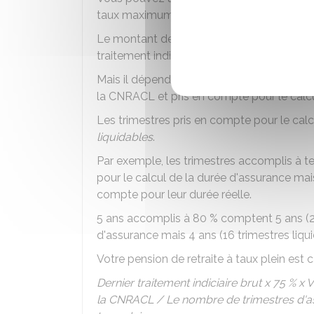
taux maximum possible.
Le montant de votre retraite de base du
traitement indiciaire brut détenu pendant
Mais il dépend aussi de votre nombre de tr
la CNRACL et pris en compte pour le calcu
Les trimestres pris en compte pour le cal
liquidables
.
Par exemple, les trimestres accomplis à t
pour le calcul de la durée d'assurance mais 
compte pour leur durée réelle.
5 ans accomplis à
80 %
comptent 5 ans (20
d'assurance mais 4 ans (16 trimestres liqui
Votre pension de retraite à taux plein est ca
Dernier traitement indiciaire brut x
75 %
x V
la CNRACL / Le nombre de trimestres d'ass