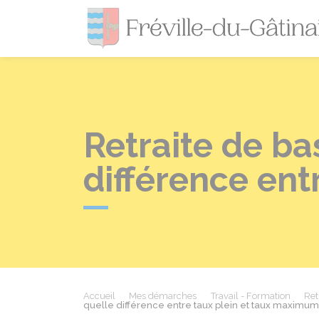
Retraite de ba
différence ent
Accueil
Mes démarches
Travail - Formation
Ret
quelle différence entre taux plein et taux maximum