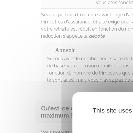
Vous êtes foncti
Si vous partez à la retraite avant l'âge d'
trimestres d'assurance retraite exigé pour a
votre retraite est réduit en fonction du 
réduction s'appelle la
décote
.
À savoir
Si vous avez le nombre nécessaire de tr
de base, votre pension retraite de bas
fonction du nombre de trimestres que 
le sont aussi, mais vous n'avez pas de 
Qu'est-ce qu'une retraite de ba
This site uses
maximum ?
Vous pouvez avoir une retraite de base à t