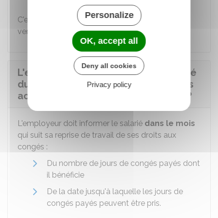
Personalize
C'est le montant
le plus avantageux
qui est
versé.
OK, accept all
Deny all cookies
L'employeur doit-il informer le salarié
du nombre de jours de congés payés
Privacy policy
acquis à son retour d'arrêt maladie ?
L'employeur doit informer le salarié
dans le mois
qui suit sa reprise de travail de ses droits aux
congés :
Du nombre de jours de congés payés dont
il bénéficie
De la date jusqu'à laquelle les jours de
congés payés peuvent être pris.