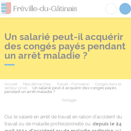
Fréville-du-Gâtinai
Acc
Un salarié peut-il acquérir
des congés payés pendant
un arrêt maladie ?
Accueil
Mes démarches
Travail - Formation
Congés dans le
secteur privé
Un salarié peut-il acquérir des congés payés
pendant un arrêt maladie ?
Partager
Partager sur Facebook
Partager sur X - Twit
Partager sur
Par
Oui, le salarié en arrêt de travail en raison d'accident du
travail ou de maladie professionnelle ou,
depuis le
2
4
avril 2024
,
d'accident ou de maladie ordinaire
est