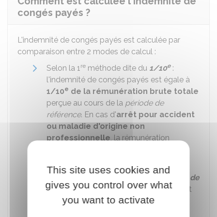
Comment est calculée l'indemnité de
congés payés ?
L'indemnité de congés payés est calculée par
comparaison entre 2 modes de calcul :
re
e
Selon la 1
méthode dite du
1/10
:
l'indemnité de congés payés est égale à
e
1/10
de la
rémunération brute totale
perçue au cours de la
période de
référence
. En cas d'
arrêt pour accident
ou maladie d'origine non
professionnelle
, la rémunération
pendant la période d'arrêt de travail est
prise en compte à hauteur de
80 %
.
This site uses cookies and
nde
Selon la 2
méthode dite du
maintien de
gives you control over what
salaire
: l'indemnité de congés payés est
you want to activate
égale
à la rémunération perçue si le
salarié avait continué à travaille
r.