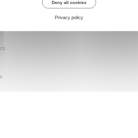
Deny all cookies
ont
Privacy policy
acs
e