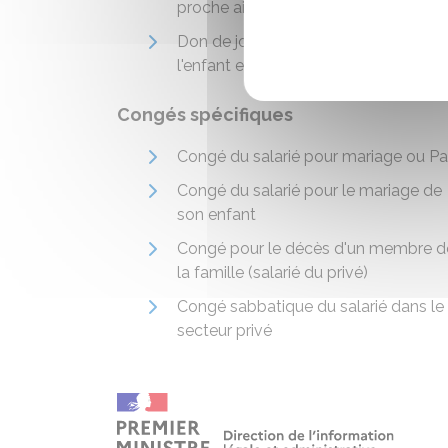
proche aidant
Don de jours de repos à un salarié d
l'enfant est décédé
Congés spécifiques
Congé du salarié pour mariage ou P
Congé du salarié pour le mariage de
son enfant
Congé pour le décès d'un membre d
la famille (salarié du privé)
Congé sabbatique du salarié dans le
secteur privé