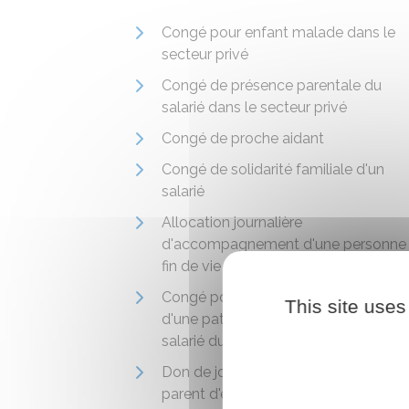
Congé pour enfant malade dans le
secteur privé
Congé de présence parentale du
salarié dans le secteur privé
Congé de proche aidant
Congé de solidarité familiale d'un
salarié
Allocation journalière
d'accompagnement d'une personne
fin de vie
Congé pour l'annonce du handicap 
This site uses
d'une pathologie d'un enfant d'un
salarié du secteur privé
Don de jours de repos à un salarié
parent d'enfant gravement malade 