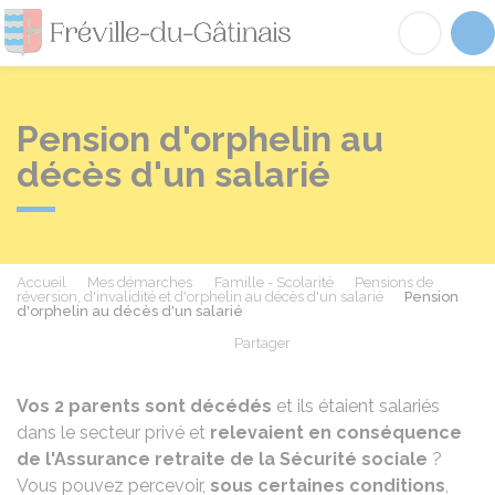
Fréville-du-Gâtinai
Acc
Pension d'orphelin au
décès d'un salarié
Accueil
Mes démarches
Famille - Scolarité
Pensions de
réversion, d'invalidité et d'orphelin au décès d'un salarié
Pension
d'orphelin au décès d'un salarié
Partager
Partager sur Facebook
Partager sur X - Twit
Partager sur
Par
Vos 2 parents sont décédés
et ils étaient salariés
dans le secteur privé et
relevaient en conséquence
de l'Assurance retraite de la Sécurité sociale
?
Vous pouvez percevoir,
sous certaines conditions
,