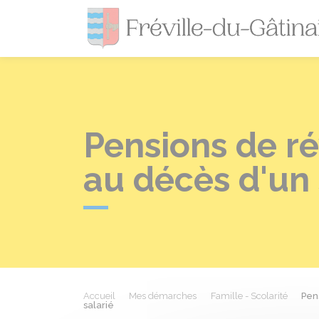
Pensions de rév
au décès d'un 
Accueil
Mes démarches
Famille - Scolarité
Pens
salarié