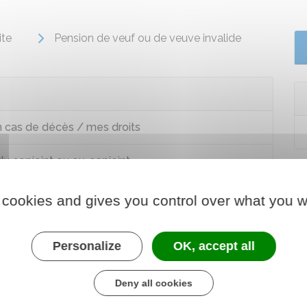
ite
Pension de veuf ou de veuve invalide
n cas de décès / mes droits
du conjoint ou ex-conjoint
 cookies and gives you control over what you w
Personalize
OK, accept all
Deny all cookies