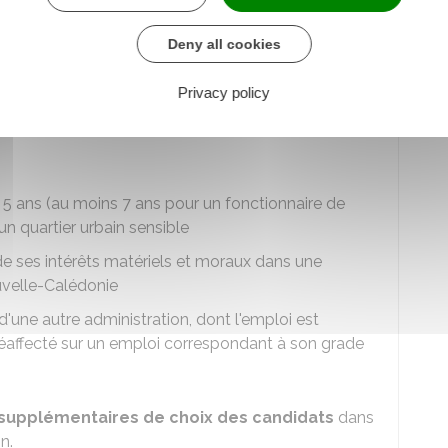
Deny all cookies
isons professionnelles, de son époux
isons professionnelles, de son partenaire de
Pacs
s'il
Privacy policy
is à l'obligation d'imposition commune sur le
s 5 ans (au moins 7 ans pour un fonctionnaire de
un quartier urbain sensible
 de ses intérêts matériels et moraux dans une
velle-Calédonie
d'une autre administration, dont l'emploi est
réaffecté sur un emploi correspondant à son grade
 supplémentaires de choix des candidats
dans
n.