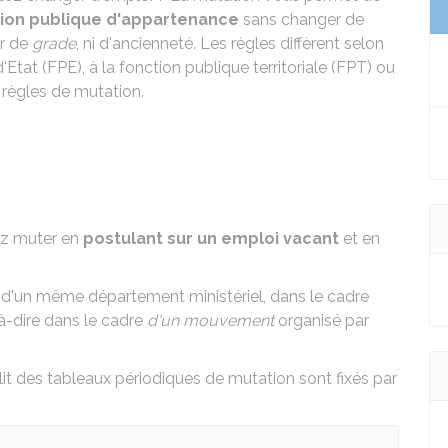
tion publique d'appartenance
sans changer de
er de
grade
, ni d'ancienneté. Les règles diffèrent selon
tat (FPE), à la fonction publique territoriale (FPT) ou
 règles de mutation.
ez muter en
postulant sur un emploi vacant
et en
in d'un même département ministériel, dans le cadre
-à-dire dans le cadre
d'un mouvement
organisé par
lit des tableaux périodiques de mutation sont fixés par