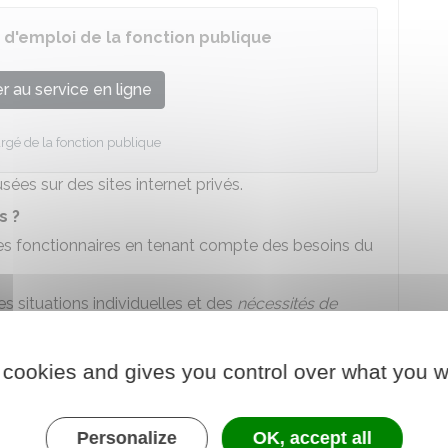
es d'emploi de la fonction publique
 au service en ligne
rgé de la fonction publique
sées sur des sites internet privés.
s ?
es fonctionnaires en tenant compte des besoins du
s situations individuelles et des
nécessités de
 ou de tout autre motif d'intérêt général.
bon fonctionnement du service, les affectations
 cookies and gives you control over what you w
formulées par les fonctionnaires et de leur
Personalize
OK, accept all
ux fonctionnaires de l'État se trouvant dans l'une