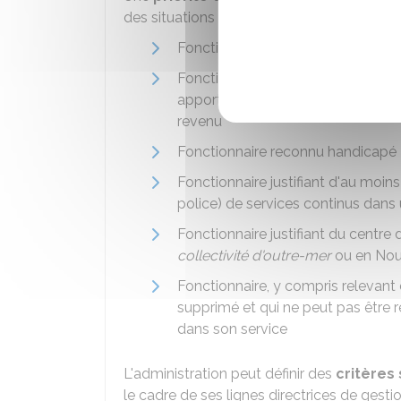
des situations suivantes :
Fonctionnaire séparé, pour des ra
Fonctionnaire séparé, pour des ra
apporte la preuve qu'ils sont soum
revenu
Fonctionnaire reconnu handicapé
Fonctionnaire justifiant d'au moin
police) de services continus dans 
Fonctionnaire justifiant du centre
collectivité d'outre-mer
ou en Nou
Fonctionnaire, y compris relevant 
supprimé et qui ne peut pas être 
dans son service
L'administration peut définir des
critères
le cadre de ses lignes directrices de gestio