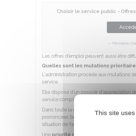
Choisir le service public - Offr
Accéder
Ministère cha
Les offres d'emploi peuvent aussi être diffu
Quelles sont les mutations prioritaire
L'administration procède aux mutations d
service.
Elle dispose d'un pouvoir d'appréciation de
service
compte-tenu de l'intérêt du service
Dans toute la mesure compatible avec le 
This site uses
prononcées tiennent compte des demandes 
situation de famille.
Une
priorité de mutation
est accordée a