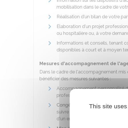
Information sur les dispositifs d
mobilisation dans le cadre de votr
Réalisation d'un bilan de votre pa
Elaboration d'un projet professionn
ou hospitalière ou, à votre demand
Informations et conseils, tenant 
disponibles à court et à moyen t
Mesures d'accompagnement de l'agen
Dans le cadre de l'accompagnement mis e
bénéficier des mesures suivantes :
Accompagnement personnalisé dans
professionnel et d'un accès priori
Congé de transition professionne
This site uses
suivre des formations longues néc
d'un employeur public d'Etat, terri