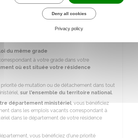
reconversion professionnelle, auprès d'un organisme
nt une durée maximale d'un an
Deny all cookies
écessaires à la mise en œuvre de votre projet
Privacy policy
hement
(uniquement si vous êtes fonctionnaire).
ploi du même grade
correspondant à votre grade dans votre
ment où est située votre résidence
 priorité de mutation ou de détachement dans tout
istériel,
sur l'ensemble du territoire national
.
tre département ministériel
, vous bénéficiez
hement dans les emplois vacants correspondant à
ériel dans le département de votre résidence
épartement, vous bénéficiez d'une priorité