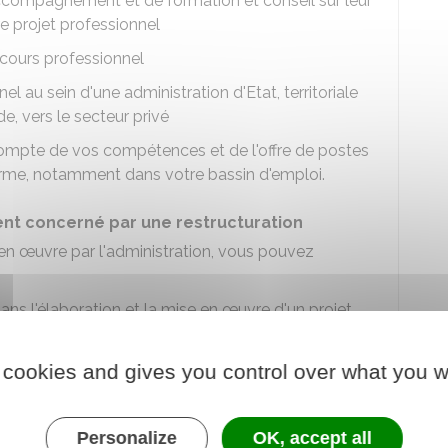
'accompagnement et de formation et conseil sur leur
e projet professionnel
rcours professionnel
el au sein d'une administration d'Etat, territoriale
e, vers le secteur privé
compte de vos compétences et de l'offre de postes
erme, notamment dans votre bassin d'emploi.
t concerné par une restructuration
n œuvre par l'administration, vous pouvez
 l'élaboration et la mise en œuvre d'un projet
taire à des formation
lle
d'une durée maximale d'un an, permettant de
 cookies and gives you control over what you w
essaires à l'exercice d'un nouveau métier auprès
torial ou hospitalier ou dans le secteur privé
Personalize
OK, accept all