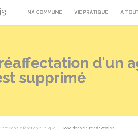
Fréville-du-Gâtinais
MA COMMUNE
VIE PRATIQUE
A TOU
réaffectation d'un 
est supprimé
rière dans la fonction publique
Conditions de réaffectation