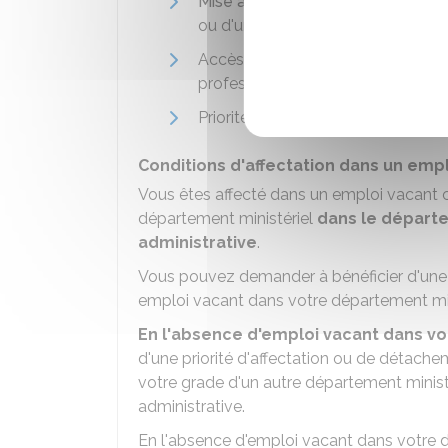
Mise à disposition
, en vue de sa 
ou d'une entreprise privée, penda
Accès prioritaire aux formations n
professionnel
Priorité de
mutation
ou de
détac
Conditions d'affectation dans un em
Vous êtes affecté dans un emploi vacant 
département ministériel
dans le départe
administrative
.
Vous pouvez demander à bénéficier d'une
emploi vacant dans votre département min
En l'absence d'emploi vacant dans vo
d'une priorité d'affectation ou de détac
votre grade d'un autre département minist
administrative.
En l'absence d'emploi vacant dans votre d