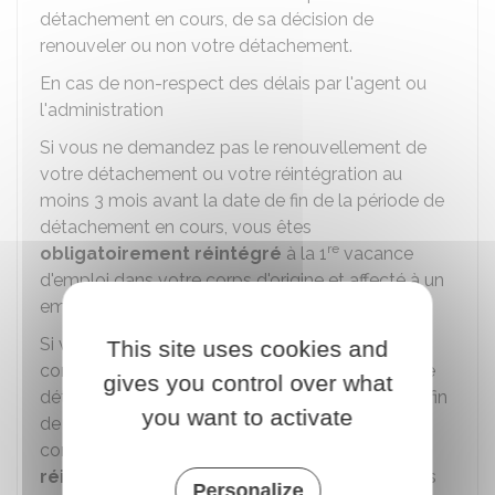
détachement en cours, de sa décision de
renouveler ou non votre détachement.
En cas de non-respect des délais par l'agent ou
l'administration
Si vous ne demandez pas le renouvellement de
votre détachement ou votre réintégration au
moins 3 mois avant la date de fin de la période de
détachement en cours, vous êtes
re
obligatoirement réintégré
à la 1
vacance
d'emploi dans votre corps d'origine et affecté à un
emploi correspondant à votre grade.
Si votre administration d'accueil ne fait pas
This site uses cookies and
connaitre sa décision de renouveler ou non votre
gives you control over what
détachement au moins 2 mois avant la date de fin
you want to activate
de la période de détachement en cours, elle
continue de vous
rémunérer jusqu'à votre
re
réintégration à la 1
vacance d'emploi
dans
Personalize