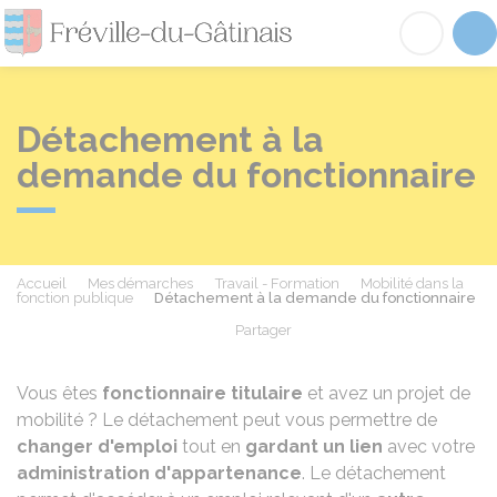
Fréville-du-Gâtinai
Acc
Détachement à la
demande du fonctionnaire
Accueil
Mes démarches
Travail - Formation
Mobilité dans la
fonction publique
Détachement à la demande du fonctionnaire
Partager
Partager sur Facebook
Partager sur X - Twit
Partager sur
Par
Vous êtes
fonctionnaire titulaire
et avez un projet de
mobilité ? Le détachement peut vous permettre de
changer d'emploi
tout en
gardant un lien
avec votre
administration d'appartenance
. Le détachement