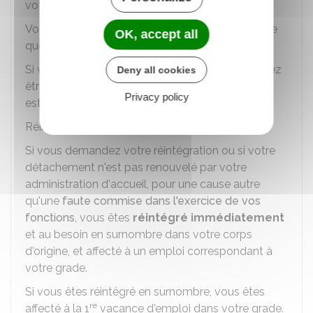
votre corps d'origine.
Vous êtes prioritaire pour être affecté sur le poste
OK, accept all
que vous occupiez avant votre détachement.
Si vous refusez le poste proposé, vous ne pouvez
Deny all cookies
être nommé sur un autre emploi que si un poste
Privacy policy
est vacant.
Réintégration en fin de détachement
Si vous demandez votre réintégration ou si votre
détachement n'est pas renouvelé par votre
administration d'accueil, pour une cause autre
qu'une
faute commise dans l'exercice de vos
fonctions
, vous êtes
réintégré immédiatement
et au besoin en surnombre dans votre corps
d'origine, et affecté à un emploi correspondant à
votre grade.
Si vous êtes réintégré en surnombre, vous êtes
re
affecté à la 1
vacance d'emploi dans votre grade.