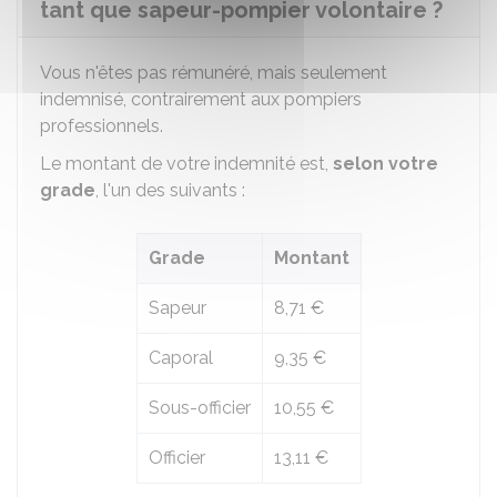
tant que sapeur-pompier volontaire ?
Vous n'êtes pas rémunéré, mais seulement
indemnisé, contrairement aux pompiers
professionnels.
Le montant de votre indemnité est,
selon votre
grade
, l'un des suivants :
Grade
Montant
Sapeur
8,71 €
Caporal
9,35 €
Sous-officier
10,55 €
Officier
13,11 €