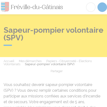
Fréville-du-Gâtinai
Acc
Sapeur-pompier volontaire
(SPV)
Accueil
Mes démarches
Papiers - Citoyenneté - Élections
Volontariats
Sapeur-pompier volontaire (SPV)
Partager
Partager sur Facebook
Partager sur X - Twit
Partager sur
Par
Vous souhaitez devenir sapeur-pompier volontaire
(SPV) ? Vous devez remplir certaines conditions pour
participer aux missions confiées aux services d'incendie
et de secours. Votre engagement est de 5 ans,