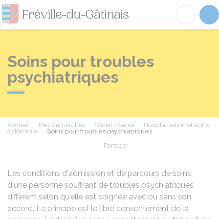
Fréville-du-Gâtinai
Acc
Soins pour troubles
psychiatriques
Accueil
Mes démarches
Social - Santé
Hospitalisation et soins
à domicile
Soins pour troubles psychiatriques
Partager
Partager sur Facebook
Partager sur X - Twit
Partager sur
Par
Les conditions d'admission et de parcours de soins
d'une personne souffrant de troubles psychiatriques
diffèrent selon qu'elle est soignée avec ou sans son
accord. Le principe est le libre consentement de la