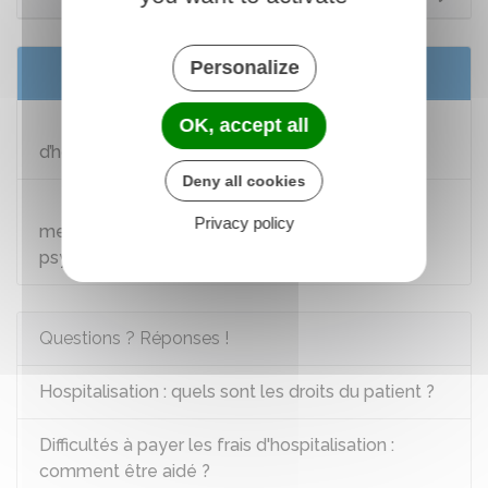
Personalize
Services en ligne et formulaires
OK, accept all
Requête en mainlevée d’une mesure
d’hospitalisation complète
Deny all cookies
Requête en mainlevée par un tiers d'une
Privacy policy
mesure d'hospitalisation complète en soins
psychiatriques
Questions ? Réponses !
Hospitalisation : quels sont les droits du patient ?
Difficultés à payer les frais d'hospitalisation :
comment être aidé ?