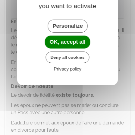
séparés durant le mariage, ils n'ont pas à
you want to activate
liquider leur régime matrimonial.
Effets sur les enfants
Personalize
Le
Jaf
statue sur l'exercice de
l'autorité parentale
. Il
détermine le
lieu de résidence des enfants
. Il fixe
OK, accept all
le montant de la
pension alimentaire
, et organise
le
droit de visite et d'hébergement
.
Deny all cookies
En cas de grossesse pendant la séparation de
Privacy policy
corps, la
présomption de paternité
est écartée du
fait de l'absence de cohabitation.
Devoir de fidélité
Le devoir de fidélité
existe toujours
.
Les époux ne peuvent pas se marier ou conclure
un
Pacs
avec une autre personne.
L'adultère permet aux époux de faire une demande
en divorce pour faute.