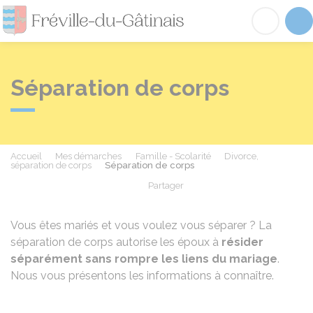
Fréville-du-Gâtinai
Acc
Séparation de corps
Accueil
Mes démarches
Famille - Scolarité
Divorce,
séparation de corps
Séparation de corps
Partager
Partager sur Facebook
Partager sur X - Twit
Partager sur
Par
Vous êtes mariés et vous voulez vous séparer ? La
séparation de corps autorise les époux à
résider
séparément sans rompre les liens du mariage
.
Nous vous présentons les informations à connaître.