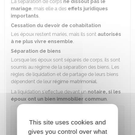
La séparation de corps
ne dissout pas le
mariage
, mais elle a des
effets juridiques
importants
.
Cessation du devoir de cohabitation
Les époux restent mariés, mais ils sont
autorisés
à ne plus vivre ensemble
.
Séparation de biens
Lorsque les époux sont séparés de corps, ils sont
soumis au régime de la séparation des biens. Les
règles de liquidation et de partage de leurs biens
dépendent de leur
régime matrimonial
.
La liquidation s'effectue devant un
notaire
, si les
époux ont un bien immobilier commun
.
À noter
This site uses cookies and
S'ils sont mariés sous le régime de la
séparation de biens
, les patrimoines sont
gives you control over what