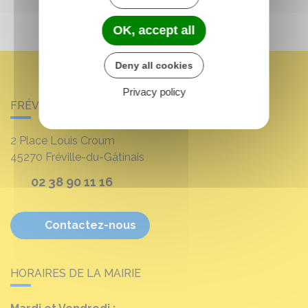
OK, accept all
Deny all cookies
Privacy policy
FRÉVILLE-DU-GÂTINAIS
2 Place Louis Croum
45270
Fréville-du-Gâtinais
02 38 90 11 16
Contactez-nous
HORAIRES DE LA MAIRIE