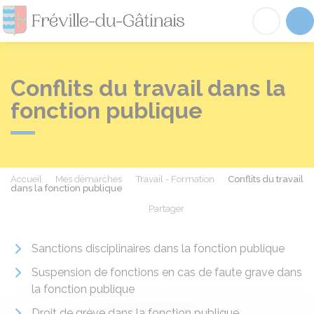
Fréville-du-Gâtinai
Acc
Conflits du travail dans la
fonction publique
Accueil
Mes démarches
Travail - Formation
Conflits du travail
dans la fonction publique
Partager
Partager sur Facebook
Partager sur X - Twit
Partager sur
Par
Sanctions disciplinaires dans la fonction publique
Suspension de fonctions en cas de faute grave dans
la fonction publique
Droit de grève dans la fonction publique