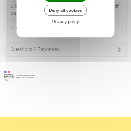
Litiges avec l'administration : recours administratif,
Deny all cookies
défenseur des droits
Privacy policy
Litiges avec la Sécurité sociale
Questions ? Réponses !