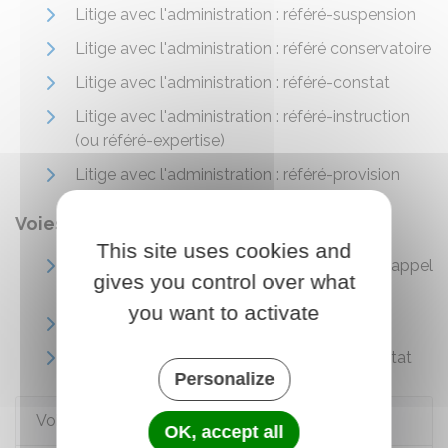
Litige avec l'administration : référé-suspension
Litige avec l'administration : référé conservatoire
Litige avec l'administration : référé-constat
Litige avec l'administration : référé-instruction
(ou référé-expertise)
Litige avec l'administration : référé-provision
Voies de recours
This site uses cookies and
Faire appel devant la cour administrative d'appel
gives you control over what
(CAA)
you want to activate
Faire appel devant le Conseil d'État
Recours en cassation devant le Conseil d'État
Personalize
Voir aussi
OK, accept all