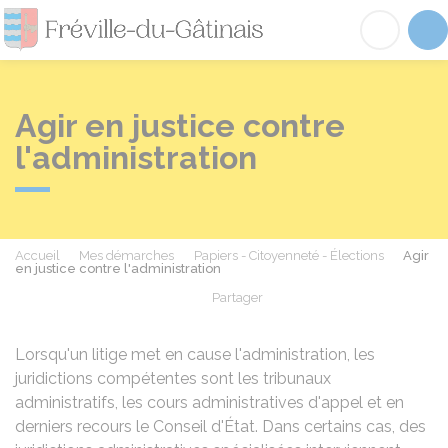
Fréville-du-Gâtinai
Acc
Agir en justice contre
l'administration
Accueil
Mes démarches
Papiers - Citoyenneté - Élections
Agir
en justice contre l'administration
Partager
Partager sur Facebook
Partager sur X - Twit
Partager sur
Par
Lorsqu'un litige met en cause l'administration, les
juridictions compétentes sont les tribunaux
administratifs, les cours administratives d'appel et en
derniers recours le Conseil d'État. Dans certains cas, des