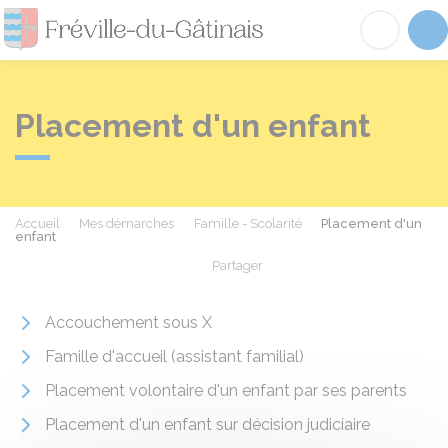
Fréville-du-Gâtinai
Acc
Placement d'un enfant
Accueil
Mes démarches
Famille - Scolarité
Placement d'un
enfant
Partager
Partager sur Facebook
Partager sur X - Twit
Partager sur
Par
Accouchement sous X
Famille d'accueil (assistant familial)
Placement volontaire d'un enfant par ses parents
Placement d'un enfant sur décision judiciaire