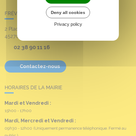
Deny all cookies
FRÉVILLE-DU-GÂTINAIS
Privacy policy
2 Place Louis Croum
45270
Fréville-du-Gâtinais
02 38 90 11 16
Contactez-nous
HORAIRES DE LA MAIRIE
Mardi et Vendredi :
15h00 - 17h00
Mardi, Mercredi et Vendredi :
09h30 - 12h00
(Uniquement permanence téléphonique. Fermé au
public.)