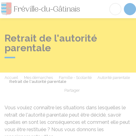
Fréville-du-Gâtinai
Acc
Retrait de l'autorité
parentale
Accueil
Mes démarches
Famille - Scolarité
Autorité parentale
Retrait de l'autorité parentale
Partager
Partager sur Facebook
Partager sur X - Twit
Partager sur
Par
Vous voulez connaître les situations dans lesquelles le
retrait de l'autorité parentale peut être décidé, savoir
quelles en sont les conséquences et comment elle peut
vous être restituée ? Nous vous donnons les