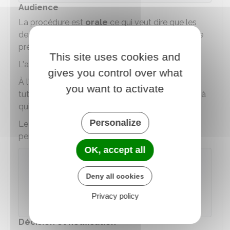
Audience
La procédure est
orale
ce qui veut dire que les
demandes et arguments des parties doivent être
présentés à l'oral à l'audience.
This site uses cookies and
L'affaire est jugée en
chambre du conseil
.
gives you control over what
À l'audience, le tribunal auditionne les parents, le
you want to activate
tuteur, la personne ou le représentant du service à
qui l'enfant a été confié.
Personalize
Le tribunal peut également entendre toute
personne dont l'audition lui paraît utile.
OK, accept all
À savoir
L'enfant aussi être auditionné par le tribunal à
Deny all cookies
sa demande. Pour cette audition, Il peut être
Privacy policy
assisté d'un avocat.
Décision et notification