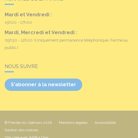
Mardi et Vendredi :
15h00 - 17h00
Mardi, Mercredi et Vendredi :
09h30 - 12h00
(Uniquement permanence téléphonique. Fermé au
public.)
NOUS SUIVRE
S'abonner à la newsletter
© Fréville-du-Gâtinais 2026
Mentions légales
Accessibilité
Gestion des cookies
Site créé avec Artifica One