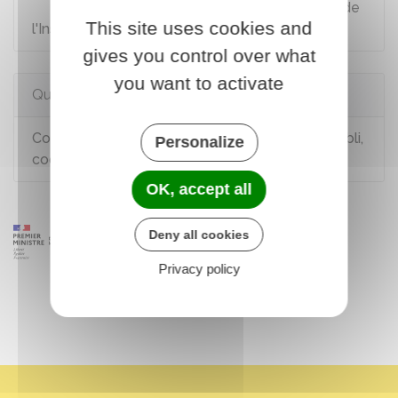
Demande de correction d'état civil auprès de
This site uses cookies and
l'Insee
gives you control over what
you want to activate
Questions ? Réponses !
Comment corriger un acte d'état civil (erreur, oubli,
Personalize
coquille, double tiret) ?
OK, accept all
Deny all cookies
Privacy policy