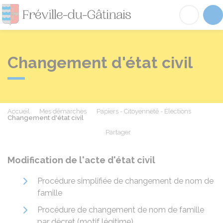
Fréville-du-Gâtinai
Acc
Changement d'état civil
Accueil
Mes démarches
Papiers - Citoyenneté - Élections
Changement d'état civil
Partager
Partager sur Facebook
Partager sur X - Twit
Partager sur
Par
Modification de l'acte d'état civil
Procédure simplifiée de changement de nom de
famille
Procédure de changement de nom de famille
par décret (motif légitime)