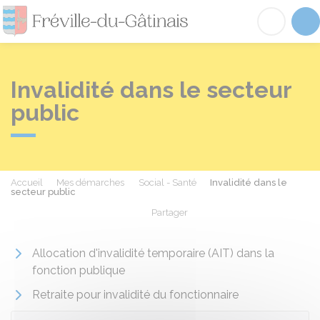
Fréville-du-Gâtinai
Acc
Invalidité dans le secteur
public
Accueil
Mes démarches
Social - Santé
Invalidité dans le
secteur public
Partager
Partager sur Facebook
Partager sur X - Twit
Partager sur
Par
Allocation d'invalidité temporaire (AIT) dans la
fonction publique
Retraite pour invalidité du fonctionnaire