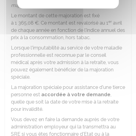
majoration spéciale
.
Le montant de cette majoration est fixé
er
à
1 365,08 €
. Ce montant est revalorisé au 1
avril
de chaque année en fonction de l'indice annuel des
prix à la consommation, hors tabac.
Lorsque l'imputabilité au service de votre maladie
professionnelle est reconnue par le conseil
médical après votre admission à la retraite, vous
pouvez également bénéficier de la majoration
spéciale.
La majoration spéciale pour assistance d'une tierce
personne est
accordée à votre demande
,
quelle que soit la date de votre mise à la retraite
pour invalidité.
Vous devez en faire la demande auprès de votre
administration employeur qui la transmettra au
SRE
si vous êtes fonctionnaire d'Etat ou à la