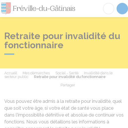
Fréville-du-Gâtinai
Acc
Retraite pour invalidité du
fonctionnaire
Accueil
Mes démarches
Social - Santé
Invalidité dans le
secteur public
Retraite pour invalidité du fonctionnaire
Partager
Partager sur Facebook
Partager sur X - Twit
Partager sur
Par
Vous pouvez être admis à la retraite pour invalidité, quel
que soit votre âge, si votre état de santé vous place
dans l'impossibilité définitive et absolue de continuer vos
fonctions. Nous vous détaillons les informations à