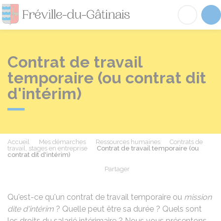
Fréville-du-Gâtinai
Acc
Contrat de travail
temporaire (ou contrat dit
d'intérim)
Accueil
Mes démarches
Ressources humaines
Contrats de
travail, stages en entreprise
Contrat de travail temporaire (ou
contrat dit d'intérim)
Partager
Partager sur Facebook
Partager sur X - Twit
Partager sur
Par
Qu'est-ce qu'un contrat de travail temporaire ou
mission
dite d'intérim
? Quelle peut être sa durée ? Quels sont
les droits du salarié intérimaire ? Nous vous présentons