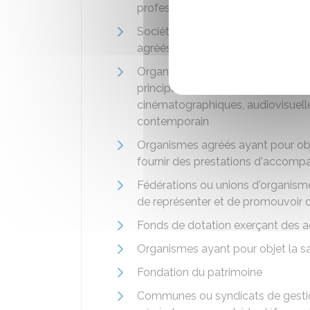
professionnelle initiale et continu
Sociétés ou organismes publics ou
agréés par le ministère chargé du
Organismes publics ou privés dont
principale activité la présentation
cinématographiques, audiovisuelles
contemporain
Organismes agréés ayant pour obje
fournir des prestations d'accomp
Fédérations ou unions d'organismes
de représenter et de promouvoir 
Fonds de dotation exerçant des act
Organismes ayant pour objet la s
Fondation du patrimoine
Communes ou syndicats de gestion 