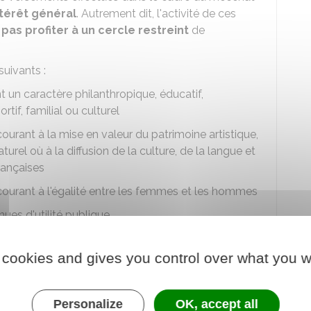
térêt général
. Autrement dit, l'activité de ces
 pas profiter à un cercle restreint
de
suivants :
 un caractère philanthropique, éducatif,
ortif, familial ou culturel
urant à la mise en valeur du patrimoine artistique,
urel où à la diffusion de la culture, de la langue et
rançaises
ourant à l'égalité entre les femmes et les hommes
ues d'utilité publique
 cookies and gives you control over what you w
périeur ou d'enseignement artistique public ou
ucratif
érieur consulaire pour leurs activités de formation
Personalize
OK, accept all