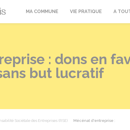
Fréville-du-Gâtinais
MA COMMUNE
VIE PRATIQUE
A TOU
eprise : dons en fa
ans but lucratif
sabilité Sociétale des Entreprises (RSE)
Mécénat d'entreprise :