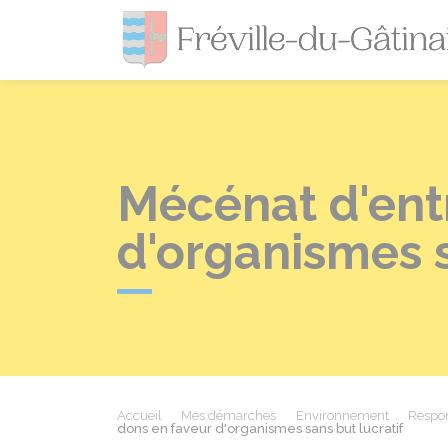
Mécénat d'entr
d'organismes s
Accueil
Mes démarches
Environnement
Respon
dons en faveur d'organismes sans but lucratif