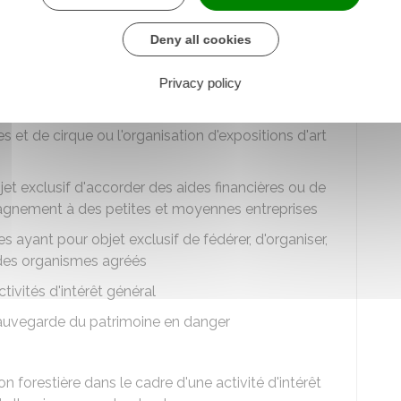
e et de recherche
 privés de recherche scientifique et technique
Deny all cookies
 budget
Privacy policy
 la gestion est désintéressée et qui ont pour
 au public d'œuvres théâtrales, musicales,
 et de cirque ou l'organisation d'expositions d'art
t exclusif d'accorder des aides financières ou de
agnement à des petites et moyennes entreprises
 ayant pour objet exclusif de fédérer, d'organiser,
des organismes agréés
ivités d'intérêt général
auvegarde du patrimoine en danger
forestière dans le cadre d'une activité d'intérêt