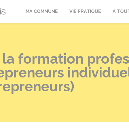
Fréville-du-Gâtinais
MA COMMUNE
VIE PRATIQUE
A TOU
 la formation profe
epreneurs individue
repreneurs)