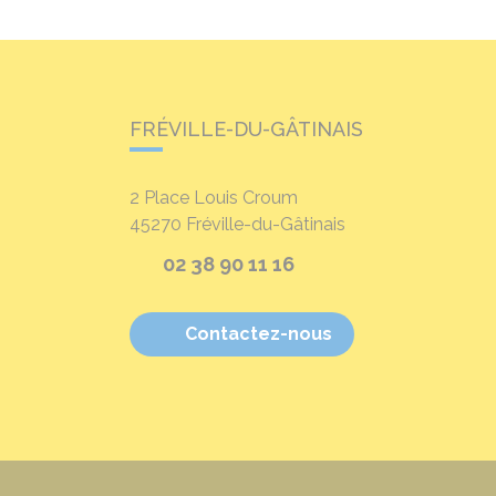
FRÉVILLE-DU-GÂTINAIS
2 Place Louis Croum
45270
Fréville-du-Gâtinais
02 38 90 11 16
Contactez-nous