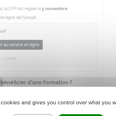
l, la CFP est réglée le
5 novembre
.
en ligne de l'Urssaf.
saf
 au service en ligne
Urssaf
bénéficier d'une formation ?
iement de la contribution à la formation
 cookies and gives you control over what you w
nde de
prise en charge par les organismes de