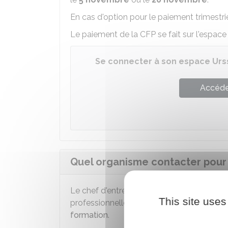
En cas d'option pour le paiement trimestrie
Le paiement de la CFP se fait sur l'espace 
Se connecter à son espace Urs
Accéder
Quel organisme contacter pour 
Le chef d'entreprise doit être à jour du pa
This site uses
professionnelle (CFP) avant toute dema
formation
.