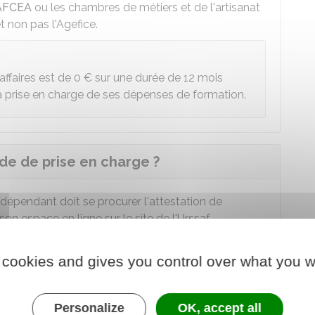
AFCEA
ou les chambres de métiers et de l'artisanat
 non pas l'Agefice.
affaires est de
0 €
sur une durée de 12 mois
la prise en charge de ses dépenses de formation.
e de prise en charge ?
ndépendant doit se procurer l'attestation de
son espace en ligne sur le site de l'Urssaf.
saf
 cookies and gives you control over what you w
 au service en ligne
Personalize
OK, accept all