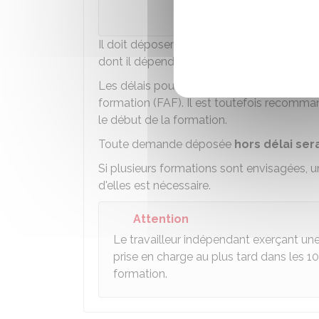
Il doit déposer une demande de prise en 
dont il dépend.
Les délais pour effectuer une demande de 
formation (FAF). Il est toutefois recomm
le début de la formation.
Toute demande déposée
hors délai ser
Si plusieurs formations sont envisagées,
d'elles est nécessaire.
Attention
Le travailleur indépendant exerçant un
prise en charge au plus tard dans les 1
formation.