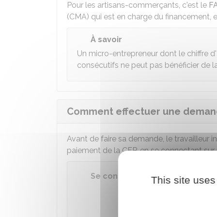
Pour les artisans-commerçants, c'est le
F
(CMA) qui est en charge du financement, et
À savoir
Un micro-entrepreneur dont le chiffre d'
consécutifs ne peut pas bénéficier de 
Comment effectuer une demand
Avant de faire sa demande, le travailleur i
paiement de la
CFP
, en se connectant sur 
Se connecter à son espace Urs
This site uses
Accéder