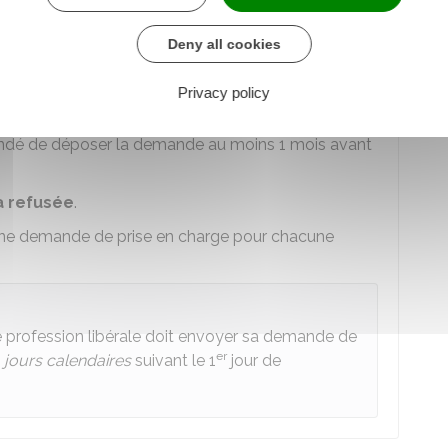
Urssaf
Deny all cookies
charge auprès du fonds d'assurance formation (FAF)
Privacy policy
prise en charge varient selon le fonds d'assurance
andé de déposer la demande au moins 1 mois avant
a refusée
.
 une demande de prise en charge pour chacune
e profession libérale doit envoyer sa demande de
er
0
jours calendaires
suivant le 1
jour de